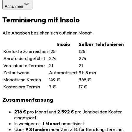
Annahmen
Terminierung mit Insaio
Alle Angaben beziehen sich auf einen Monat.
Insaio
Selber Telefonieren
Kontakte zu erreichen
125
125
Anrufe durchgeführt
274
274
Vereinbarte Termine
21
21
Zeitaufwand
Automatisiert
9 h 8 min
Monatliche Kosten
149 €
365 €
Kosten pro Termin
7 €
17 €
Zusammenfassung
216 €
pro Monat und
2.592 €
pro Jahr bei den Kosten
eingespart
In weniger als
1 Monat
amortisiert
Über
9 Stunden
mehr Zeit z. B. für Beratungstermine.